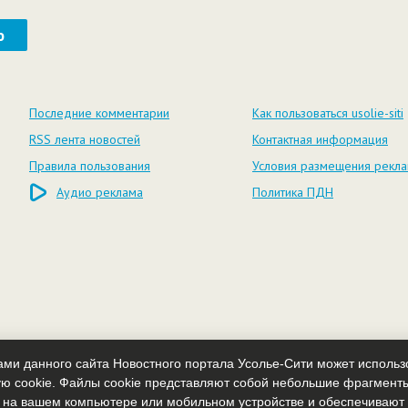
ю
Последние комментарии
Как пользоваться usolie-siti
RSS лента новостей
Контактная информация
Правила пользования
Условия размещения рекл
Аудио реклама
Политика ПДН
ми данного сайта Новостного портала Усолье-Сити может исполь
ю cookie. Файлы cookie представляют собой небольшие фрагмент
 на вашем компьютере или мобильном устройстве и обеспечиваю