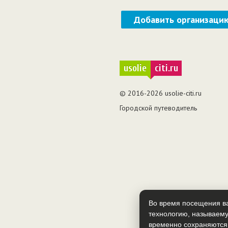
Добавить организаци
usolie
citi.ru
© 2016-2026 usolie-citi.ru
Городской путеводитель
Во время посещения ва
технологию, называему
временно сохраняются