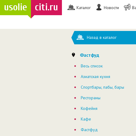
usolie
citi.ru
Каталог
Новости
В
Назад в каталог
Фастфуд
Весь список
Азиатская кухня
Спортбары, пабы, бары
Рестораны
Кофейня
Кафе
Фастфуд