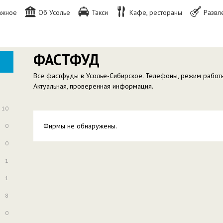
ажное
Об Усолье
Такси
Кафе, рестораны
Развл
ФАСТФУД
Все фастфуды в Усолье-Сибирское. Телефоны, режим работы,
Актуальная, проверенная информация.
10
Фирмы не обнаружены.
0
0
1
1
8
0