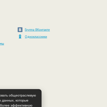
Группа ВКонтакте
Одноклассники
амы
зовать общеотраслевую
ы данных, которые
т более эффективную