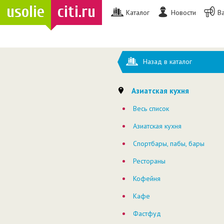
usolie
citi.ru
Каталог
Новости
В
Назад в каталог
Азиатская кухня
Весь список
Азиатская кухня
Спортбары, пабы, бары
Рестораны
Кофейня
Кафе
Фастфуд