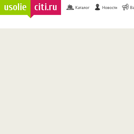
usolie
citi.ru
Каталог
Новости
В