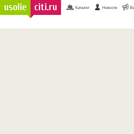
usolie
citi.ru
Каталог
Новости
В